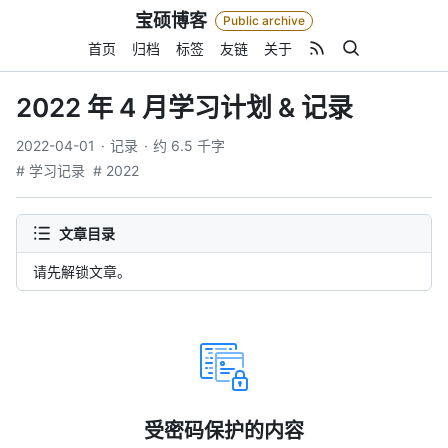
Skip
宝硕博客
Public archive
to
content
首页
归档
标签
友链
关于
2022 年 4 月学习计划 & 记录
2022-04-01
记录
约 6.5 千字
# 学习记录
# 2022
文章目录
请先解锁文章。
检
测
到
KaTeX
加
受密码保护的内容
载