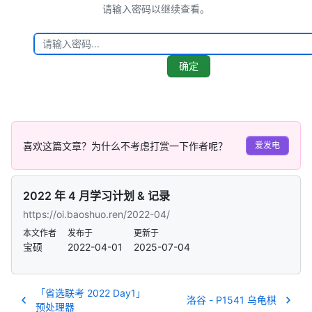
失
请输入密码以继续查看。
败，
可
能
会
确定
导
致
文
中
的
数
喜欢这篇文章？为什么不考虑打赏一下作者呢？
爱发电
学
公
式
2022 年 4 月学习计划 & 记录
无
https://oi.baoshuo.ren/2022-04/
法
正
本文作者
发布于
更新于
常
宝硕
2022-04-01
2025-07-04
渲
染。
「省选联考 2022 Day1」
洛谷 - P1541 乌龟棋
预处理器