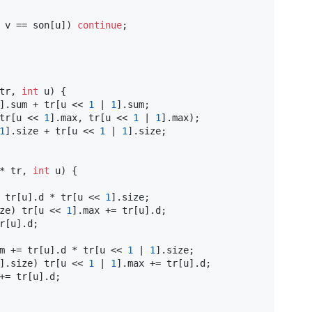
 v == son[u]) 
continue
;
tr, 
int
 u)
{
].sum + tr[u << 
1
 | 
1
].sum;
tr[u << 
1
].max, tr[u << 
1
 | 
1
].max);
1
].size + tr[u << 
1
 | 
1
].size;
* tr, 
int
 u)
{
 tr[u].d * tr[u << 
1
].size;
ze) tr[u << 
1
].max += tr[u].d;
r[u].d;
m += tr[u].d * tr[u << 
1
 | 
1
].size;
].size) tr[u << 
1
 | 
1
].max += tr[u].d;
+= tr[u].d;