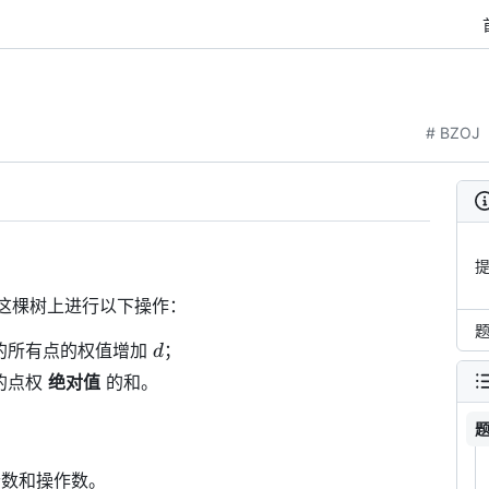
# BZOJ
这棵树上进行以下操作：
d
的所有点的权值增加
；
d
的点权
绝对值
的和。
个数和操作数。