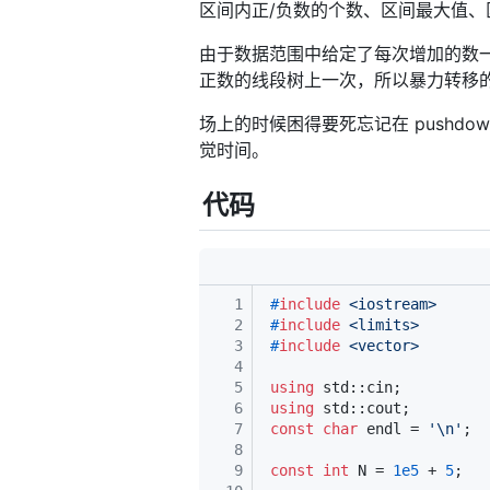
区间内正/负数的个数、区间最大值、
由于数据范围中给定了每次增加的数
正数的线段树上一次，所以暴力转移
场上的时候困得要死忘记在 pushd
觉时间。
代码
1
#
include
<iostream>
2
#
include
<limits>
3
#
include
<vector>
4
5
using
 std::cin;
6
using
 std::cout;
7
const
char
 endl = 
'\n'
;
8
9
const
int
 N = 
1e5
 + 
5
;