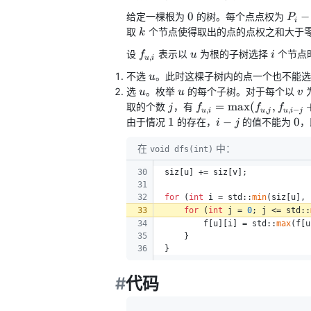
2500
0
P_i 
0
−
给定一棵根为
的树。每个点点权为
P
i
\ma
k
取
个节点使得取出的点的点权之和大于
k
\tim
f_{u,
u
i
设
表示以
为根的子树选择
个节点
f
u
i
,
u
i
i}
u
不选
。此时这棵子树内的点一个也不能选
u
u
u
v
选
。枚举
的每个子树。对于每个以
u
u
v
j
f_{u, i} =
=
max
(
,
取的个数
，有
j
f
f
f
,
,
,
−
u
i
u
j
u
i
j
\max(f_{u,
1
i
0
1
−
0
由于情况
的存在，
的值不能为
，
i
j
j}, f_{u, i -
-
j} + f_{v,
在
中：
j
void dfs(int)
j})
30
siz[u] += siz[v];
31
32
for
 (
int
 i = std::
min
(siz[u], 
33
for
 (
int
 j = 
0
; j <= std::
34
        f[u][i] = std::
max
(f[u
35
    }
36
}
#
代码