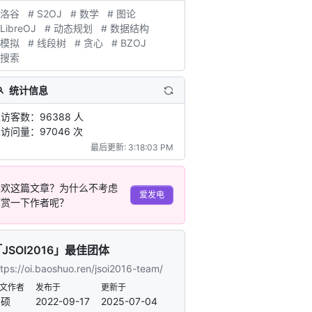
 洛谷
# S2OJ
# 数学
# 图论
 LibreOJ
# 动态规划
# 数据结构
 模拟
# 线段树
# 贪心
# BZOJ
 搜索
统计信息
访客数：96388 人
访问量：97046 次
最后更新: 3:18:03 PM
喜欢这篇文章？为什么不考虑
爱发电
打赏一下作者呢？
JSOI2016」最佳团体
ttps://oi.baoshuo.ren/jsoi2016-team/
文作者
发布于
更新于
宝硕
2022-09-17
2025-07-04