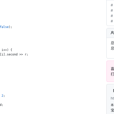
#
#
#
#
false
);
总
总
 i++) {
[i].second >> r;
「
 
2
;
h
d;
本