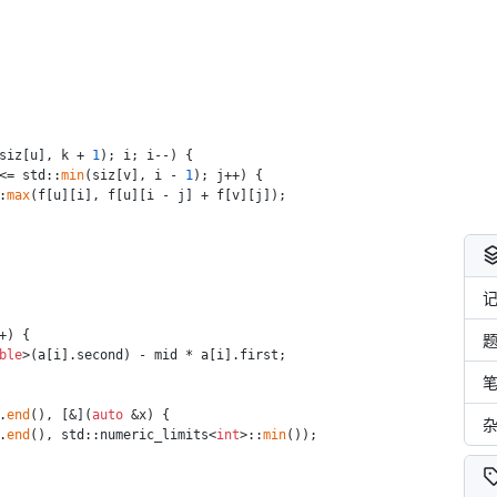
siz[u], k + 
1
); i; i--) {
<= std::
min
(siz[v], i - 
1
); j++) {
:
max
(f[u][i], f[u][i - j] + f[v][j]);
+) {
ble
>(a[i].second) - mid * a[i].first;
.
end
(), [&](
auto
 &x) {
.
end
(), std::numeric_limits<
int
>::
min
());