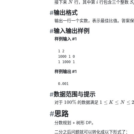
N
i
S_
接下来
文
行，其中第
行包含三个整数
N
i
S
i
P
中
#
输出格式
R
的
数
输出一行一个实数，表示最佳比值。答案保
学
#
输入输出样例
公
式
样例输入 #1
无
法
正
常
渲
样例输出 #1
染。
#
数据范围与提示
100\%
1
100%
1
≤
≤
≤
对于
的数据满足
K
N
\leq
#
思路
K
\leq
分数规划 + 树形 DP。
N
\leq
二分之后问题就可以转化成以下形式了：