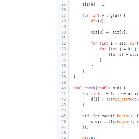
25
    siz[u] = 
1
;
26
27
for
 (
int
 v : g[u]) {
28
dfs
(v);
29
30
        siz[u] += siz[v];
31
32
for
 (
int
 i = std::
min
(
33
for
 (
int
 j = 
0
; j 
34
                f[u][i] = std:
35
            }
36
        }
37
    }
38
}
39
40
bool
check
(
double
 mid)
{
41
for
 (
int
 i = 
1
; i <= n; i+
42
        d[i] = 
static_cast
<
dou
43
    }
44
45
    std::for_each(f.
begin
(), f
46
        std::
fill
(x.
begin
(), x
47
    });
48
49
dfs
(
0
);