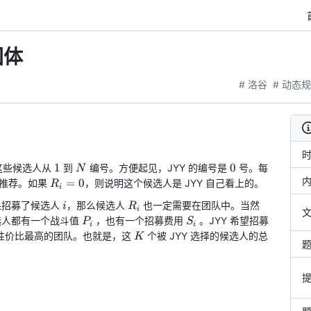
团体
# 洛谷
# 动态
1
N
0
1
0
这些候选人从
到
编号。方便起见，JYY 的编号是
号。每
N
i
R_i
=
0
推荐。如果
​，则说明这个候选人是 JYY 自己看上的。
R
i
= 0
i
R_i
果招募了候选人
，那么候选人
也一定需要在团队中。当然
i
R
i
文
P_i
S_i
K
选人都有一个战斗值
，也有一个招募费用
。JYY 希望招募
P
S
i
i
K
个性价比最高的团队。也就是，这
个被 JYY 选择的候选人的总
K