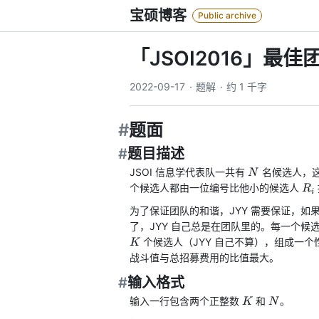
Skip
宝硕博客
Public archive
to
content
「JSOI2016」最佳
2022-09-17
题解
约 1 千字
#
题面
检
#
题目描述
测
到
N
JSOI 信息学代表队一共有
名候选人，
N
KaTeX
R_
个候选人都由一位编号比他小的候选人
R
i
加
载
为了保证团队的和谐，JYY 需要保证，如
失
了，JYY 自己总是在团队里的。每一个候
败，
个候选人（JYY 自己不算），组成一
K
可
战斗值与总招募费用的比值最大。
能
#
输入格式
会
导
K
N
输入一行包含两个正整数
和
。
K
N
致