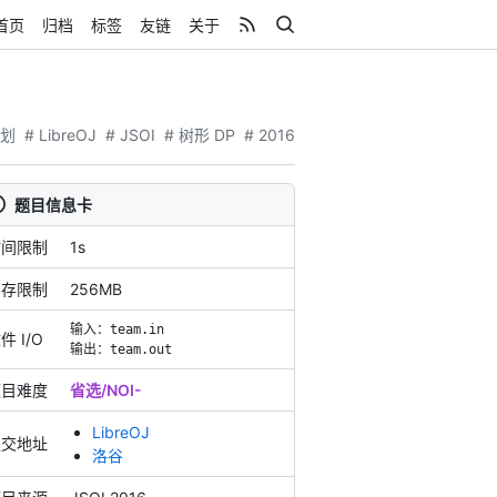
首页
归档
标签
友链
关于
规划
# LibreOJ
# JSOI
# 树形 DP
# 2016
题目信息卡
时间限制
1s
内存限制
256MB
输入：
team.in
件 I/O
输出：
team.out
题目难度
省选/NOI-
LibreOJ
提交地址
洛谷