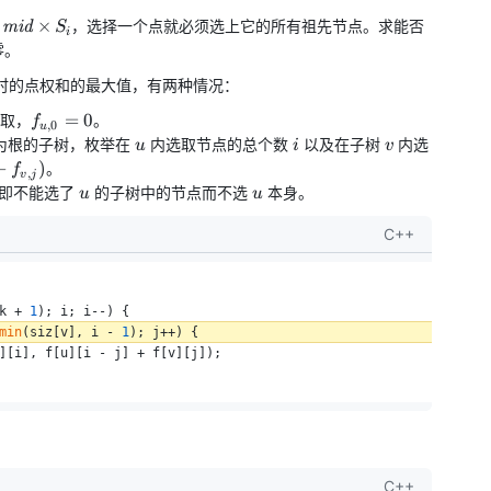
-
×
，选择一个点就必须选上它的所有祖先节点。求能否
mid
S
i
thit{mid}
零。
es S_i
时的点权和的最大值，有两种情况：
f_{u,
=
0
取，
。
f
,
0
u
0} =
u
i
v
为根的子树，枚举在
内选取节点的总个数
以及在子树
内选
u
i
v
0
+
)
。
f
,
v
j
u
u
即不能选了
的子树中的节点而不选
本身。
u
u
C++
k + 
1
); i; i--) {
min
(siz[v], i - 
1
); j++) {
][i], f[u][i - j] + f[v][j]);
C++