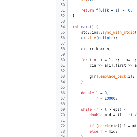
50
51
return
 f[
0
][k + 
1
] >= 
0
;
52
}
53
54
int
main
()
{
55
    std::ios::
sync_with_stdio
(
56
    cin.
tie
(
nullptr
);
57
58
    cin >> k >> n;
59
60
for
 (
int
 i = 
1
, r; i <= n;
61
        cin >> a[i].first >> a
62
63
        g[r].
emplace_back
(i);
64
    }
65
66
double
 l = 
0
,
67
           r = 
10000
;
68
69
while
 (r - l > eps) {
70
double
 mid = (l + r) /
71
72
if
 (
check
(mid)) l = mi
73
else
 r = mid;