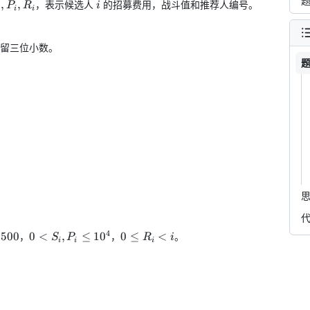
i,
i
,
,
，表示候选人
的招募费用，战斗值和推荐人编号。
P
R
i
i
i
_i,
_i
留三位小数。
4
0 <
0
2500
0
<
,
≤
1
0
0
≤
<
，
，
。
S
P
R
i
i
i
i
S_i,
\leq
P_i
R_i
\leq
< i
10^4