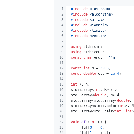
1
#
include
<iostream>
2
#
include
<algorithm>
3
#
include
<array>
4
#
include
<iomanip>
5
#
include
<limits>
6
#
include
<vector>
7
8
using
 std::cin;
9
using
 std::cout;
10
const
char
 endl = 
'\n'
;
11
12
const
int
 N = 
2505
;
13
const
double
 eps = 
1e-4
;
14
15
int
 k, n;
16
std::array<
int
, N> siz;
17
std::array<
double
, N> d;
18
std::array<std::array<
double
, 
19
std::array<std::vector<
int
>, N
20
std::array<std::pair<
int
, 
int
>
21
22
void
dfs
(
int
 u)
{
23
    f[u][
0
] = 
0
;
24
    f[u][
1
] = d[u];