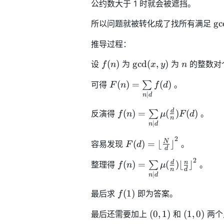
公约数大于 1 时就会被遮挡。
\g
g
c
所以问题就被转化成了找所有满足
y)
推导过程：
f(n)
\gcd(x,
n
(
)
g
cd
(
,
)
设
为
为
的整数对
f
n
x
y
n
y)
F(n) =
(
)
=
(
)
可得
∑
。
F
n
f
d
\sum\limits_{n|d}
∣
n
d
f(d)
f(n) =
d
(
)
=
(
)
(
)
反演得
∑
。
f
n
μ
F
d
n
\sum\limits_{n|d}
∣
n
d
\mu(\frac{d}{n})
2
F(d) =
N
(
)
=
⌊
⌋
容易发现
。
F
d
F(d)
d
{\lfloor\frac{N}
2
f(n) =
d
n
(
)
=
(
)
⌊
⌋
{d}\rfloor}^{2}
整理得
∑
。
f
n
μ
n
d
\sum\limits_{n|d}
∣
n
d
\mu(\frac{d}{n})
f(1)
(
1
)
最后求
即为答案。
f
{\lfloor\frac{n}
{d}\rfloor}^{2}
(0,
(1,
(
0
,
1
)
(
1
,
0
)
最后还需要加上
和
两个