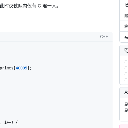
此时仪仗队内仅有 C 君一人。
C++
#
#
primes[
40005
];
#
#
总
总
; i++) {