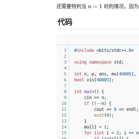
1)
0)
n
=
1
还需要特判当
时的情况，因为
n
=
1
代码
1
#
include
<bits/stdc++.h>
2
3
using
namespace
 std;
4
5
int
 n, p, ans, mu[
40005
], 
6
bool
 vis[
40005
];
7
8
int
main
()
{
9
    cin >> n;
10
if
 (!--n) {
11
        cout << 
0
 << endl;
12
exit
(
0
);
13
    }
14
    mu[
1
] = 
1
;
15
for
 (
int
 i = 
2
; i <= n
16
if
 (!vis[i]) {