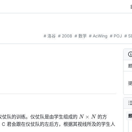
# 洛谷
# 2008
# 数学
# AcWing
# POJ
# S
N
×
会仪仗队的训练。仪仗队是由学生组成的
的方
N
N
\times
C 君会跟在仪仗队的左后方，根据其视线所及的学生人
N