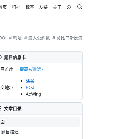
首页
归档
标签
友链
关于
DOI
# 筛法
# 最大公约数
# 莫比乌斯反演
题目信息卡
题目难度
提高+/省选-
洛谷
提交地址
POJ
AcWing
文章目录
题面
题目描述