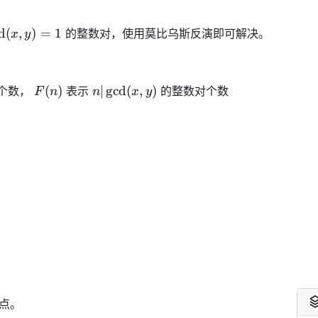
cd(x,
d
(
,
)
=
1
的整数对，使用莫比乌斯反演即可解决。
x
y
 = 1
F(n)
n |
(
)
∣
g
cd
(
,
)
个数，
表示
的整数对个数
F
n
n
x
y
\gcd(x,
y)
点。