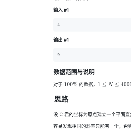
输入 #1
输出 #1
数据范围与说明
100\%
1 \le
100%
1
≤
≤
400
对于
的数据，
N
N \le
40000
思路
设 C 君的坐标为原点建立一个平面
容易发现相同的斜率只能有一个，否