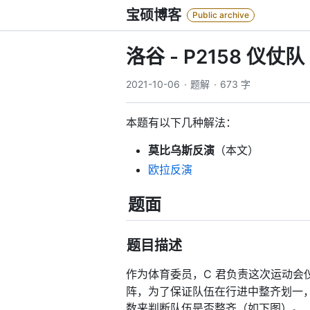
Skip
宝硕博客
Public archive
to
content
洛谷 - P2158 仪仗队
2021-10-06
题解
673 字
本题有以下几种解法：
检
测
莫比乌斯反演
（本文）
到
欧拉反演
KaTeX
加
题面
载
失
败，
题目描述
可
能
会
作为体育委员，C 君负责这次运动
导
阵，为了保证队伍在行进中整齐划一，
致
数来判断队伍是否整齐（如下图）。