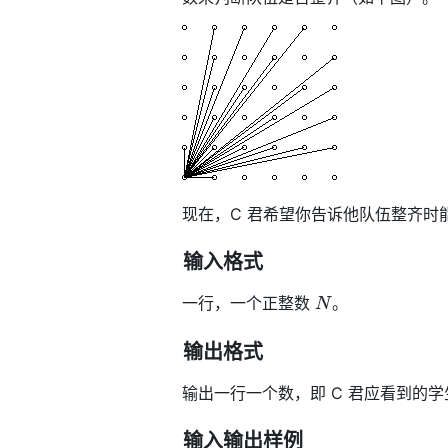
文
中
的
数
学
公
式
无
法
正
常
现在，C 君希望你告诉他队伍整齐时
渲
染。
输入格式
N
一行，一个正整数
。
N
输出格式
输出一行一个数，即 C 君应看到的
输入输出样例