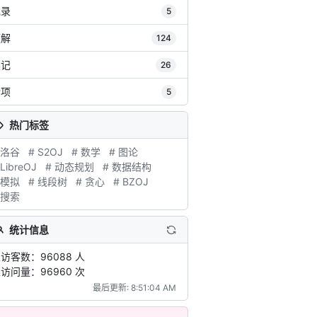
记录
5
题解
124
笔记
26
杂项
5
热门标签
 洛谷
# S2OJ
# 数学
# 图论
 LibreOJ
# 动态规划
# 数据结构
 模拟
# 线段树
# 贪心
# BZOJ
 搜索
统计信息
访客数：96088 人
访问量：96960 次
最后更新: 8:51:04 AM