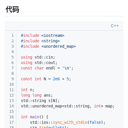
代码
C++
1
#
include
<iostream>
2
#
include
<string>
3
#
include
<unordered_map>
4
5
using
 std::cin;
6
using
 std::cout;
7
const
char
 endl = 
'\n'
;
8
9
const
int
 N = 
2e6
 + 
5
;
10
11
int
 n;
12
long
long
 ans;
13
std::string s[N];
14
std::unordered_map<std::string, 
int
> map;
15
16
int
main
()
{
17
    std::ios::
sync_with_stdio
(
false
);
18
    cin.
tie
(
nullptr
);