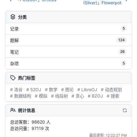
(Silver)」Flowerpot
分类
记录
5
题解
124
笔记
26
杂项
5
热门标签
# 洛谷
# S2OJ
# 数学
# 图论
# LibreOJ
# 动态规划
# 数据结构
# 模拟
# 线段树
# 贪心
# BZOJ
# 搜索
统计信息
总访客数：96620 人
总访问量：97119 次
最后更新: 12:22:27 PM