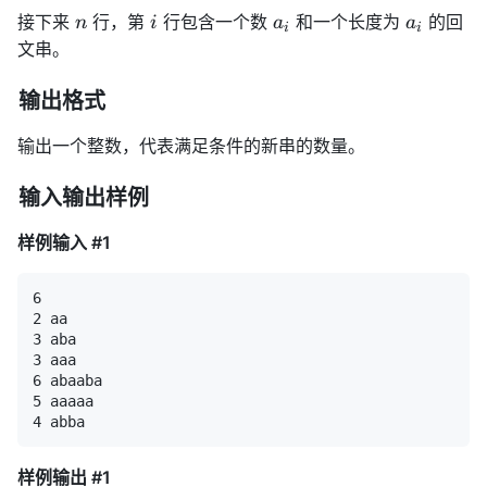
式
n
i
a_i
a_i
接下来
行，第
行包含一个数
和一个长度为
的回
n
i
a
a
i
i
无
文串。
法
正
输出格式
常
渲
输出一个整数，代表满足条件的新串的数量。
染。
输入输出样例
样例输入 #1
样例输出 #1