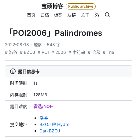
Skip
宝硕博客
Public archive
to
content
首页
归档
标签
友链
关于
「POI2006」Palindromes
2022-08-18
题解
548 字
# 洛谷
# BZOJ
# POI
# 2006
# 字符串
# 哈希
# Trie
题目信息卡
时间限制
1s
内存限制
128MB
题目难度
省选/NOI-
洛谷
提交地址
BZOJ @ Hydro
DarkBZOJ