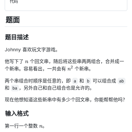
代码
题面
检
测
到
题目描述
KaTeX
加
Johnny 喜欢玩文字游戏。
载
失
n
他写下了
个回文串，随后将这些串两两组合，合并成一
n
败，
2
n^2
个新串。容易看出，一共会有
个新串。
n
可
能
两个串组合时顺序是任意的，即
和
可以组合成
a
b
ab
会
和
，另外自己和自己组合也是允许的。
ba
导
致
现在他想知道这些新串中有多少个回文串，你能帮帮他吗？
文
中
的
输入格式
数
学
n
第一行一个整数
。
n
公