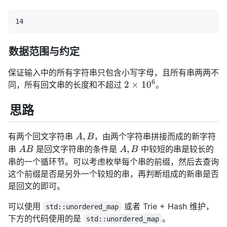
数据范围与约定
保证输入中的所有字符串只包含小写字母，且所有串两两不
6
2
2
×
1
0
同，所有回文串的长度和不超过
。
\times
10^6
思路
A,
,
有两个回文字符串
，由两个字符串拼接而成的新字符
A
B
B
AB
A,
,
串
是回文字符串的条件是
中较短的串是较长的
A
B
A
B
B
串的一个循环节。可以考虑枚举每个串的前缀，然后去查询
这个前缀是否是另外一个较短的串，再判断组成的新串是否
是回文的即可。
可以使用
或者 Trie + Hash 维护，
std::unordered_map
下方的代码使用的是
。
std::unordered_map