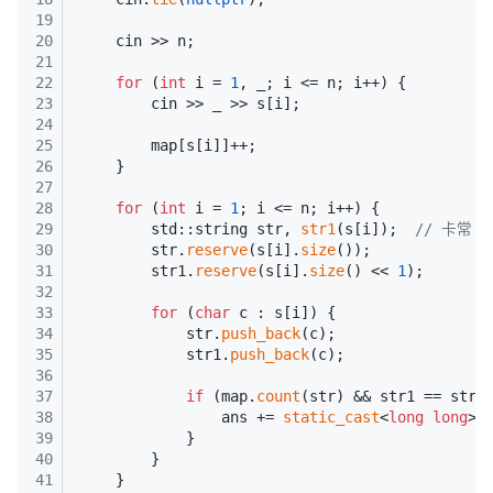
19
20
    cin >> n;
21
22
for
 (
int
 i = 
1
, _; i <= n; i++) {
23
        cin >> _ >> s[i];
24
25
        map[s[i]]++;
26
    }
27
28
for
 (
int
 i = 
1
; i <= n; i++) {
29
        std::string str, 
str1
(s[i]);  
// 卡常
30
        str.
reserve
(s[i].
size
());
31
        str1.
reserve
(s[i].
size
() << 
1
);
32
33
for
 (
char
 c : s[i]) {
34
            str.
push_back
(c);
35
            str1.
push_back
(c);
36
37
if
 (map.
count
(str) && str1 == str 
38
                ans += 
static_cast
<
long
long
>(
39
            }
40
        }
41
    }