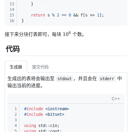
13
    }
14
15
return
 s % 
2
 == 
0
 && f[s >> 
1
];
16
}
6
10^6
1
0
接下来分块打表即可，每块
个数。
代码
生成器
提交代码
生成出的表将会输出至
，并且会在
中
stdout
stderr
输出当前的进度。
C++
1
#
include
<iostream>
2
#
include
<bitset>
3
4
using
 std::cin;
5
using
 std::cout;