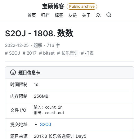
Skip
宝硕博客
Public archive
to
content
首页
归档
标签
友链
关于
S2OJ - 1808. 数数
2022-12-25
题解
716 字
# S2OJ
# 2017
# bitset
# 长乐集训
# 打表
题目信息卡
时间限制
1s
内存限制
256MB
输入：
count.in
文件 I/O
输出：
count.out
提交地址
S2OJ
题目来源
2017.3 长乐省选集训 Day5