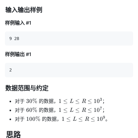
无
法
输入输出样例
正
常
样例输入 #1
渲
染。
样例输出 #1
数据范围与约定
3
30\%
1
30%
1
≤
≤
≤
1
0
对于
的数据，
；
L
R
\leq
7
60\%
1
60%
1
≤
≤
≤
1
0
对于
的数据，
；
L
R
L
\leq
9
100\%
1
100%
1
≤
≤
≤
1
0
对于
的数据，
。
L
R
\leq
L
\leq
R
\leq
L
思路
\leq
R