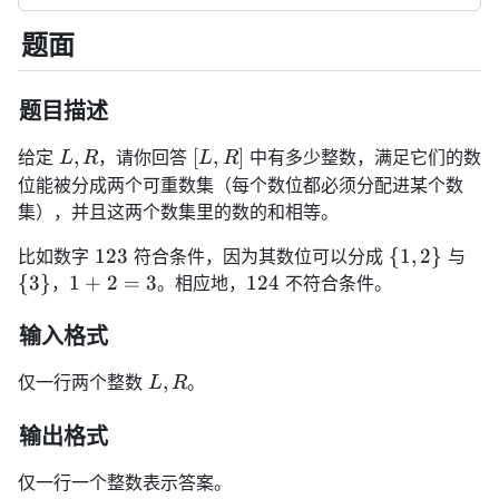
题面
检
测
到
题目描述
KaTeX
加
L,
[L,
,
[
,
]
给定
，请你回答
中有多少整数，满足它们的数
L
R
L
R
载
R
R]
位能被分成两个可重数集（每个数位都必须分配进某个数
失
集），并且这两个数集里的数的和相等。
败，
可
123
\
\
123
{
1
,
2
}
比如数字
符合条件，因为其数位可以分成
与
能
{1,
{3
1
124
{
3
}
1
+
2
=
3
124
，
。相应地，
不符合条件。
会
2\}
+
导
致
2
输入格式
文
=
中
L,
,
仅一行两个整数
。
3
L
R
的
R
数
输出格式
学
公
仅一行一个整数表示答案。
式