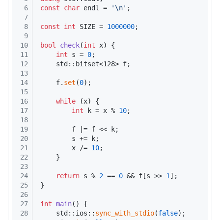
6
const
char
 endl = 
'\n'
;
7
8
const
int
 SIZE = 
1000000
;
9
10
bool
check
(
int
 x)
{
11
int
 s = 
0
;
12
    std::bitset<128> f;
13
14
    f.
set
(
0
);
15
16
while
 (x) {
17
int
 k = x % 
10
;
18
19
        f |= f << k;
20
        s += k;
21
        x /= 
10
;
22
    }
23
24
return
 s % 
2
 == 
0
 && f[s >> 
1
];
25
}
26
27
int
main
()
{
28
    std::ios::
sync_with_stdio
(
false
);