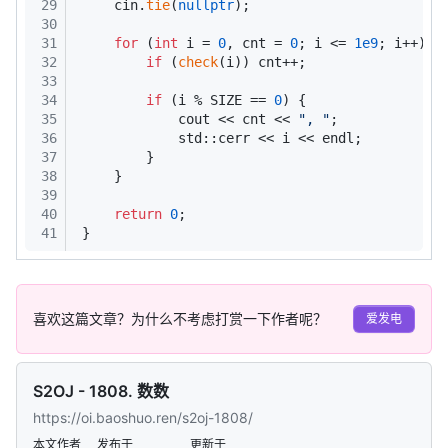
29
    cin.
tie
(
nullptr
);
30
31
for
 (
int
 i = 
0
, cnt = 
0
; i <= 
1e9
; i++) {
32
if
 (
check
(i)) cnt++;
33
34
if
 (i % SIZE == 
0
) {
35
            cout << cnt << 
", "
;
36
            std::cerr << i << endl;
37
        }
38
    }
39
40
return
0
;
41
}
喜欢这篇文章？为什么不考虑打赏一下作者呢？
爱发电
S2OJ - 1808. 数数
https://oi.baoshuo.ren/s2oj-1808/
本文作者
发布于
更新于