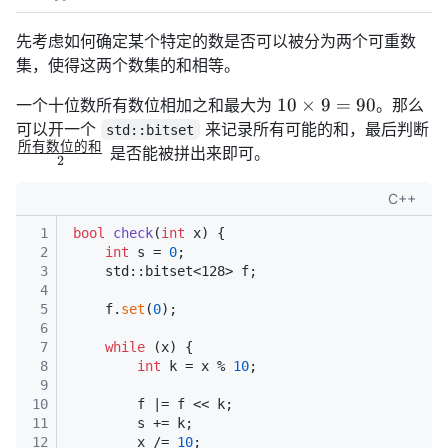
\leq
10^3
\leq
R
先考虑如何确定某个特定的数是否可以被分为两个可重数
10^7
\leq
集，使得这两个数集的和相等。
10^9
10
10
×
9
=
90
一个十位数所有数位相加之和最大为
。那么
\times
可以开一个
来记录所有可能的和，最后判断
std::bitset
9 =
所有数位的和
\frac{\text{所
是否能被拼出来即可。
2
90
有数位的和}}
{2}
C++
1
bool
check
(
int
 x)
{
2
int
 s = 
0
;
3
    std::bitset<128> f;
4
5
    f.
set
(
0
);
6
7
while
 (x) {
8
int
 k = x % 
10
;
9
10
        f |= f << k;
11
        s += k;
12
        x /= 
10
;