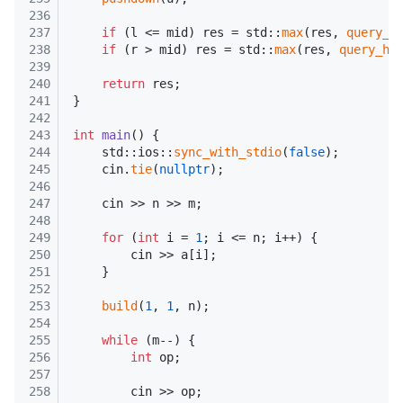
236
237
if
 (l <= mid) res = std::
max
(res, 
query_h
238
if
 (r > mid) res = std::
max
(res, 
query_hi
239
240
return
 res;
241
}
242
243
int
main
()
{
244
    std::ios::
sync_with_stdio
(
false
);
245
    cin.
tie
(
nullptr
);
246
247
    cin >> n >> m;
248
249
for
 (
int
 i = 
1
; i <= n; i++) {
250
        cin >> a[i];
251
    }
252
253
build
(
1
, 
1
, n);
254
255
while
 (m--) {
256
int
 op;
257
258
        cin >> op;