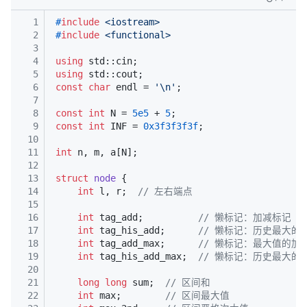
检
测
1
#
include
<iostream>
到
2
#
include
<functional>
KaTeX
3
4
using
 std::cin;
加
5
using
 std::cout;
载
6
const
char
 endl = 
'\n'
;
失
7
败，
8
const
int
 N = 
5e5
 + 
5
;
可
9
const
int
 INF = 
0x3f3f3f3f
;
能
10
会
11
int
 n, m, a[N];
导
12
致
13
struct
node
 {
文
14
int
 l, r;  
// 左右端点
中
15
的
16
int
 tag_add;          
// 懒标记：加减标记（
数
17
int
 tag_his_add;      
// 懒标记：历史最大的
学
18
int
 tag_add_max;      
// 懒标记：最大值的加
公
19
int
 tag_his_add_max;  
// 懒标记：历史最大的
式
20
无
21
long
long
 sum;  
// 区间和
法
22
int
 max;        
// 区间最大值