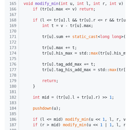
165
void
modify_min
(
int
 u, 
int
 l, 
int
 r, 
int
 v)
{
166
if
 (tr[u].max <= v) 
return
;
167
168
if
 (l <= tr[u].l && tr[u].r <= r && tr[u]
169
int
 t = v - tr[u].max;
170
171
        tr[u].sum += 
static_cast
<
long
long
>(t
172
173
        tr[u].max += t;
174
        tr[u].his_max = std::
max
(tr[u].his_ma
175
176
        tr[u].tag_add_max += t;
177
        tr[u].tag_his_add_max = std::
max
(tr[u
178
179
return
;
180
    }
181
182
int
 mid = (tr[u].l + tr[u].r) >> 
1
;
183
184
pushdown
(u);
185
186
if
 (l <= mid) 
modify_min
(u << 
1
, l, r, v)
187
if
 (r > mid) 
modify_min
(u << 
1
 | 
1
, l, r,