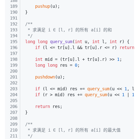
188
189
pushup
(u);
190
}
191
192
/**
193
 * 求满足 i ∈ [l, r] 的所有 a[i] 的和
194
 */
195
long
long
query_sum
(
int
 u, 
int
 l, 
int
 r)
{
196
if
 (l <= tr[u].l && tr[u].r <= r) 
return
 
197
198
int
 mid = (tr[u].l + tr[u].r) >> 
1
;
199
long
long
 res = 
0
;
200
201
pushdown
(u);
202
203
if
 (l <= mid) res += 
query_sum
(u << 
1
, l,
204
if
 (r > mid) res += 
query_sum
(u << 
1
 | 
1
,
205
206
return
 res;
207
}
208
209
/**
210
 * 求满足 i ∈ [l, r] 的所有 a[i] 的最大值
211
 */