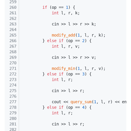
259
260
if
 (op == 
1
) {
261
int
 l, r, k;
262
263
            cin >> l >> r >> k;
264
265
modify_add
(
1
, l, r, k);
266
        } 
else
if
 (op == 
2
) {
267
int
 l, r, v;
268
269
            cin >> l >> r >> v;
270
271
modify_min
(
1
, l, r, v);
272
        } 
else
if
 (op == 
3
) {
273
int
 l, r;
274
275
            cin >> l >> r;
276
277
            cout << 
query_sum
(
1
, l, r) << end
278
        } 
else
if
 (op == 
4
) {
279
int
 l, r;
280
281
            cin >> l >> r;
282