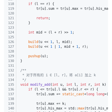
118
if
 (l == r) {
119
        tr[u].sum = tr[u].max = tr[u].his_max
120
121
return
;
122
    }
123
124
int
 mid = (l + r) >> 
1
;
125
126
build
(u << 
1
, l, mid);
127
build
(u << 
1
 | 
1
, mid + 
1
, r);
128
129
pushup
(u);
130
}
131
132
/**
133
 * 对于所有的 i ∈ [l, r]，将 a[i] 加上 k
134
 */
135
void
modify_add
(
int
 u, 
int
 l, 
int
 r, 
int
 k)
{
136
if
 (l <= tr[u].l && tr[u].r <= r) {
137
        tr[u].sum += 
static_cast
<
long
long
>(k
138
139
        tr[u].max += k;
140
        tr[u].his_max = std::
max
(tr[u].his_ma