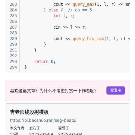
283
            cout << 
query_max
(
1
, l, r) << end
284
        } 
else
 {  
// op == 5
285
int
 l, r;
286
287
            cin >> l >> r;
288
289
            cout << 
query_his_max
(
1
, l, r) <<
290
        }
291
    }
292
293
return
0
;
294
}
喜欢这篇文章？为什么不考虑打赏一下作者呢？
爱发电
吉老师线段树模板
https://oi.baoshuo.ren/seg-beats/
本文作者
发布于
更新于
宝硕
2023-01-09
2025-07-04