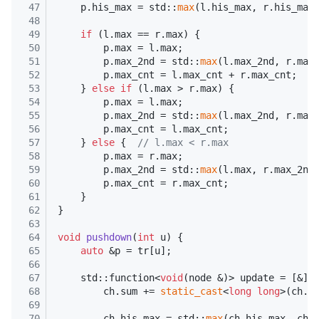
47
    p.his_max = std::
max
(l.his_max, r.his_max
48
49
if
 (l.max == r.max) {
50
        p.max = l.max;
51
        p.max_2nd = std::
max
(l.max_2nd, r.max
52
        p.max_cnt = l.max_cnt + r.max_cnt;
53
    } 
else
if
 (l.max > r.max) {
54
        p.max = l.max;
55
        p.max_2nd = std::
max
(l.max_2nd, r.max
56
        p.max_cnt = l.max_cnt;
57
    } 
else
 {  
// l.max < r.max
58
        p.max = r.max;
59
        p.max_2nd = std::
max
(l.max, r.max_2nd
60
        p.max_cnt = r.max_cnt;
61
    }
62
}
63
64
void
pushdown
(
int
 u)
{
65
auto
 &p = tr[u];
66
67
    std::function<
void
(node &)> update = [&](
68
        ch.sum += 
static_cast
<
long
long
>(ch.r
69
70
        ch.his_max = std::
max
(ch.his_max, ch.