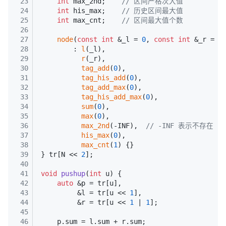
正
23
int
 max_2nd;    
// 区间严格次大值
24
int
 his_max;    
// 历史区间最大值
常
25
int
 max_cnt;    
// 区间最大值个数
渲
26
染。
27
node
(
const
int
 &_l = 
0
, 
const
int
 &_r = 
0
28
        : 
l
(_l),
29
r
(_r),
30
tag_add
(
0
),
31
tag_his_add
(
0
),
32
tag_add_max
(
0
),
33
tag_his_add_max
(
0
),
34
sum
(
0
),
35
max
(
0
),
36
max_2nd
(-INF),  
// -INF 表示不存在
37
his_max
(
0
),
38
max_cnt
(
1
) {}
39
} tr[N << 
2
];
40
41
void
pushup
(
int
 u)
{
42
auto
 &p = tr[u],
43
         &l = tr[u << 
1
],
44
         &r = tr[u << 
1
 | 
1
];
45
46
    p.sum = l.sum + r.sum;