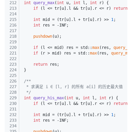
212
int
query_max
(
int
 u, 
int
 l, 
int
 r)
{
213
if
 (l <= tr[u].l && tr[u].r <= r) 
return
 
214
215
int
 mid = (tr[u].l + tr[u].r) >> 
1
;
216
int
 res = -INF;
217
218
pushdown
(u);
219
220
if
 (l <= mid) res = std::
max
(res, 
query_m
221
if
 (r > mid) res = std::
max
(res, 
query_ma
222
223
return
 res;
224
}
225
226
/**
227
 * 求满足 i ∈ [l, r] 的所有 a[i] 的历史最大值
228
 */
229
int
query_his_max
(
int
 u, 
int
 l, 
int
 r)
{
230
if
 (l <= tr[u].l && tr[u].r <= r) 
return
 
231
232
int
 mid = (tr[u].l + tr[u].r) >> 
1
;
233
int
 res = -INF;
234
235
pushdown
(u);