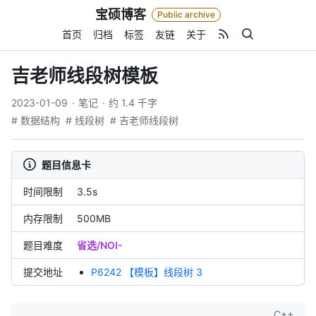
Skip
宝硕博客
Public archive
to
content
首页
归档
标签
友链
关于
吉老师线段树模板
2023-01-09
笔记
约 1.4 千字
# 数据结构
# 线段树
# 吉老师线段树
题目信息卡
时间限制
3.5s
内存限制
500MB
题目难度
省选/NOI-
提交地址
P6242 【模板】线段树 3
C++