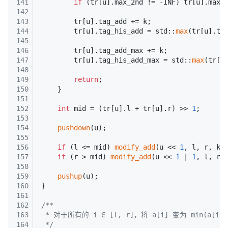
141
if
 (tr[u].max_2nd != -INF) tr[u].max_
142
143
        tr[u].tag_add += k;
144
        tr[u].tag_his_add = std::
max
(tr[u].ta
145
146
        tr[u].tag_add_max += k;
147
        tr[u].tag_his_add_max = std::
max
(tr[u
148
149
return
;
150
    }
151
152
int
 mid = (tr[u].l + tr[u].r) >> 
1
;
153
154
pushdown
(u);
155
156
if
 (l <= mid) 
modify_add
(u << 
1
, l, r, k)
157
if
 (r > mid) 
modify_add
(u << 
1
 | 
1
, l, r,
158
159
pushup
(u);
160
}
161
162
/**
163
 * 对于所有的 i ∈ [l, r]，将 a[i] 变为 min(a[i],
164
 */