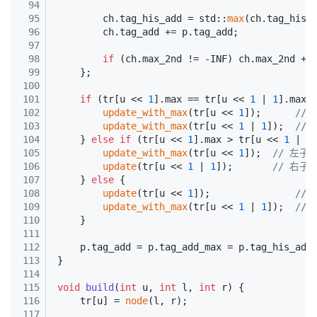
94
95
        ch.tag_his_add = std::
max
(ch.tag_his_
96
        ch.tag_add += p.tag_add;
97
98
if
 (ch.max_2nd != -INF) ch.max_2nd +=
99
    };
100
101
if
 (tr[u << 
1
].max == tr[u << 
1
 | 
1
].max)
102
update_with_max
(tr[u << 
1
]);      
//
103
update_with_max
(tr[u << 
1
 | 
1
]);  
//
104
    } 
else
if
 (tr[u << 
1
].max > tr[u << 
1
 | 
1
105
update_with_max
(tr[u << 
1
]);  
// 左子
106
update
(tr[u << 
1
 | 
1
]);       
// 右子
107
    } 
else
 {
108
update
(tr[u << 
1
]);               
//
109
update_with_max
(tr[u << 
1
 | 
1
]);  
//
110
    }
111
112
    p.tag_add = p.tag_add_max = p.tag_his_add
113
}
114
115
void
build
(
int
 u, 
int
 l, 
int
 r)
{
116
    tr[u] = 
node
(l, r);
117