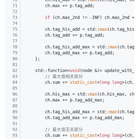
71
        ch.max += p.tag_add;
72
73
if
 (ch.max_2nd != -INF) ch.max_2nd +=
74
75
        ch.tag_his_add = std::
max
(ch.tag_his_
76
        ch.tag_add += p.tag_add;
77
78
        ch.tag_his_add_max = std::
max
(ch.tag_
79
        ch.tag_add_max += p.tag_add;
80
    };
81
82
    std::function<
void
(node &)> update_with_m
83
// 最大值相关部分
84
        ch.sum += 
static_cast
<
long
long
>(ch.m
85
86
        ch.his_max = std::
max
(ch.his_max, ch.
87
        ch.max += p.tag_add_max;
88
89
        ch.tag_his_add_max = std::
max
(ch.tag_
90
        ch.tag_add_max += p.tag_add_max;
91
92
// 最大值无关部分
93
        ch.sum += 
static_cast
<
long
long
>(ch.r