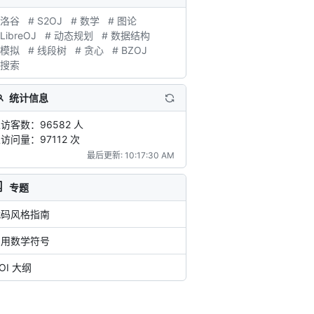
 洛谷
# S2OJ
# 数学
# 图论
 LibreOJ
# 动态规划
# 数据结构
 模拟
# 线段树
# 贪心
# BZOJ
 搜索
统计信息
访客数：96582 人
访问量：97112 次
最后更新: 10:17:30 AM
专题
代码风格指南
常用数学符号
OI 大纲