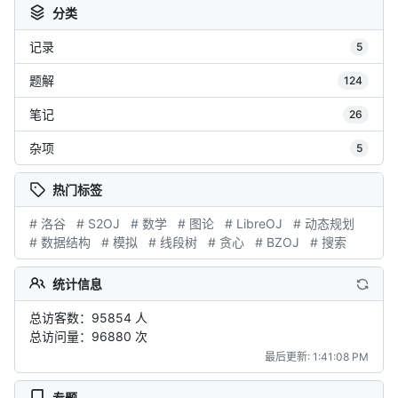
分类
记录
5
题解
124
笔记
26
杂项
5
热门标签
# 洛谷
# S2OJ
# 数学
# 图论
# LibreOJ
# 动态规划
# 数据结构
# 模拟
# 线段树
# 贪心
# BZOJ
# 搜索
统计信息
总访客数：95854 人
总访问量：96880 次
最后更新: 1:41:08 PM
专题