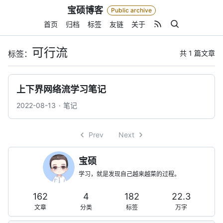
Skip
宝硕博客
Public archive
to
content
首页
归档
标签
友链
关于
可行流
共 1 篇文章
标签：
上下界网络流学习笔记
2022-08-13
笔记
Prev
Next
宝硕
学习，就是发现自己越来越菜的过程。
162
4
182
22.3
文章
分类
标签
万字