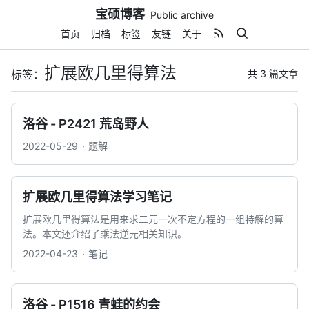
Skip
宝硕博客
Public archive
to
content
首页
归档
标签
友链
关于
扩展欧几里得算法
共 3 篇文章
标签：
洛谷 - P2421 荒岛野人
2022-05-29
题解
扩展欧几里得算法学习笔记
扩展欧几里得算法是用来求二元一次不定方程的一组特解的算
法。本文还介绍了乘法逆元相关知识。
2022-04-23
笔记
洛谷 - P1516 青蛙的约会