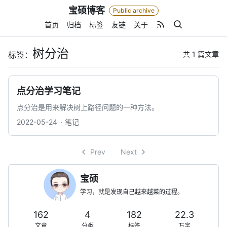
Skip
宝硕博客
Public archive
to
content
首页
归档
标签
友链
关于
树分治
共 1 篇文章
标签：
点分治学习笔记
点分治是用来解决树上路径问题的一种方法。
2022-05-24
笔记
Prev
Next
宝硕
学习，就是发现自己越来越菜的过程。
162
4
182
22.3
文章
分类
标签
万字