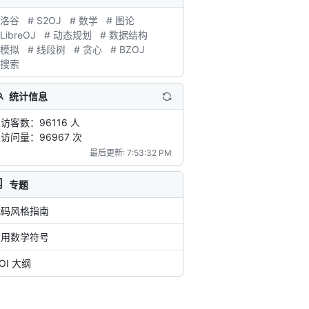
 洛谷
# S2OJ
# 数学
# 图论
 LibreOJ
# 动态规划
# 数据结构
 模拟
# 线段树
# 贪心
# BZOJ
 搜索
统计信息
访客数：96116 人
访问量：96967 次
最后更新: 7:53:32 PM
专题
代码风格指南
常用数学符号
OI 大纲