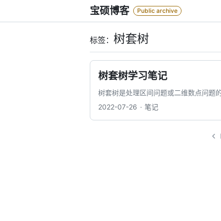
Skip
宝硕博客
Public archive
to
content
树套树
标签：
树套树学习笔记
树套树是处理区间问题或二维数点问题
2022-07-26
笔记