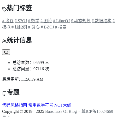
热门标签
# 洛谷
# S2OJ
# 数学
# 图论
# LibreOJ
# 动态规划
# 数据结构
#
模拟
# 线段树
# 贪心
# BZOJ
# 搜索
统计信息
总访客数：96599 人
总访问量：97116 次
最后更新: 11:56:39 AM
专题
代码风格指南
常用数学符号
NOI 大纲
Copyright © 2019 - 2025
Baoshuo's OI Blog
冀ICP备15024669