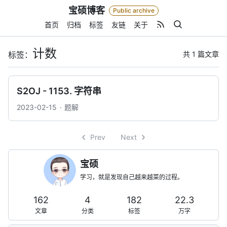
Skip
宝硕博客
Public archive
to
content
首页
归档
标签
友链
关于
计数
共 1 篇文章
标签：
S2OJ - 1153. 字符串
2023-02-15
题解
Prev
Next
宝硕
学习，就是发现自己越来越菜的过程。
162
4
182
22.3
文章
分类
标签
万字