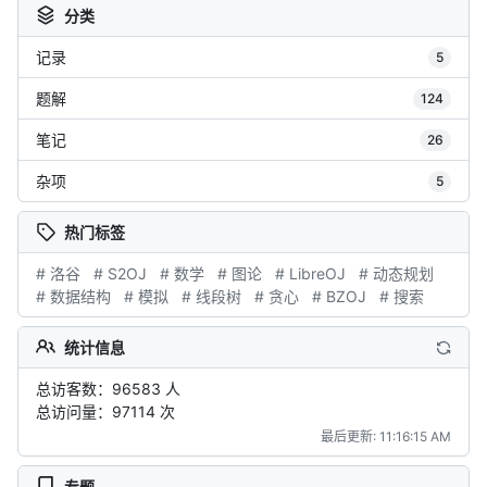
分类
记录
5
题解
124
笔记
26
杂项
5
热门标签
# 洛谷
# S2OJ
# 数学
# 图论
# LibreOJ
# 动态规划
# 数据结构
# 模拟
# 线段树
# 贪心
# BZOJ
# 搜索
统计信息
总访客数：96583 人
总访问量：97114 次
最后更新: 11:16:15 AM
专题