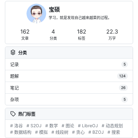
宝硕
学习，就是发现自己越来越菜的过程。
162
4
182
22.3
文章
分类
标签
万字
分类
记录
5
题解
124
笔记
26
杂项
5
热门标签
# 洛谷
# S2OJ
# 数学
# 图论
# LibreOJ
# 动态规划
# 数据结构
# 模拟
# 线段树
# 贪心
# BZOJ
# 搜索