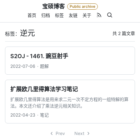
Skip
宝硕博客
Public archive
to
content
首页
归档
标签
友链
关于
逆元
共 2 篇文章
标签：
S2OJ - 1461. 豌豆射手
2022-07-06
题解
扩展欧几里得算法学习笔记
扩展欧几里得算法是用来求二元一次不定方程的一组特解的算
法。本文还介绍了乘法逆元相关知识。
2022-04-23
笔记
Prev
Next