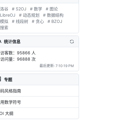
 洛谷
# S2OJ
# 数学
# 图论
 LibreOJ
# 动态规划
# 数据结构
 模拟
# 线段树
# 贪心
# BZOJ
 搜索
统计信息
访客数：95866 人
访问量：96888 次
最后更新: 7:10:19 PM
专题
代码风格指南
常用数学符号
OI 大纲