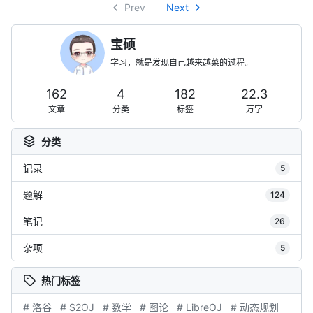
Prev
Next
宝硕
学习，就是发现自己越来越菜的过程。
162
4
182
22.3
文章
分类
标签
万字
分类
记录
5
题解
124
笔记
26
杂项
5
热门标签
# 洛谷
# S2OJ
# 数学
# 图论
# LibreOJ
# 动态规划