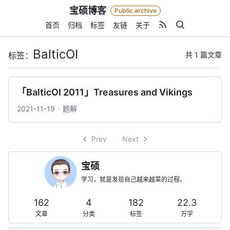
Skip
宝硕博客
Public archive
to
content
首页
归档
标签
友链
关于
BalticOI
共 1 篇文章
标签：
「BalticOI 2011」Treasures and Vikings
2021-11-19
题解
Prev
Next
宝硕
学习，就是发现自己越来越菜的过程。
162
4
182
22.3
文章
分类
标签
万字