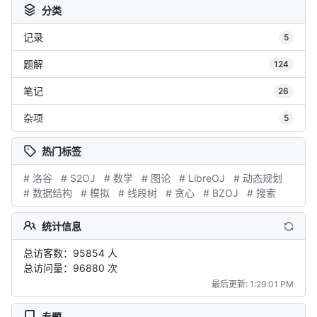
分类
记录
5
题解
124
笔记
26
杂项
5
热门标签
# 洛谷
# S2OJ
# 数学
# 图论
# LibreOJ
# 动态规划
# 数据结构
# 模拟
# 线段树
# 贪心
# BZOJ
# 搜索
统计信息
总访客数：95854 人
总访问量：96880 次
最后更新: 1:29:01 PM
专题