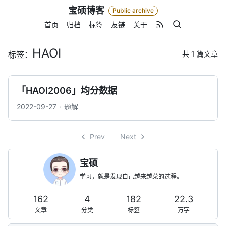
Skip
宝硕博客
Public archive
to
content
首页
归档
标签
友链
关于
HAOI
共 1 篇文章
标签：
「HAOI2006」均分数据
2022-09-27
题解
Prev
Next
宝硕
学习，就是发现自己越来越菜的过程。
162
4
182
22.3
文章
分类
标签
万字