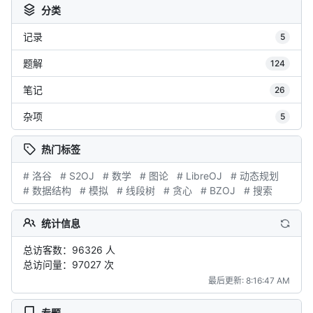
分类
记录
5
题解
124
笔记
26
杂项
5
热门标签
# 洛谷
# S2OJ
# 数学
# 图论
# LibreOJ
# 动态规划
# 数据结构
# 模拟
# 线段树
# 贪心
# BZOJ
# 搜索
统计信息
总访客数：96326 人
总访问量：97027 次
最后更新: 8:16:47 AM
专题