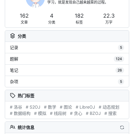
学习，就是发现自己越来越菜的过程。
162
4
182
22.3
文章
分类
标签
万字
分类
记录
5
题解
124
笔记
26
杂项
5
热门标签
# 洛谷
# S2OJ
# 数学
# 图论
# LibreOJ
# 动态规划
# 数据结构
# 模拟
# 线段树
# 贪心
# BZOJ
# 搜索
统计信息