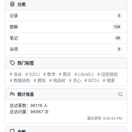
分类
记录
5
题解
124
笔记
26
杂项
5
热门标签
# 洛谷
# S2OJ
# 数学
# 图论
# LibreOJ
# 动态规划
# 数据结构
# 模拟
# 线段树
# 贪心
# BZOJ
# 搜索
统计信息
总访客数：96116 人
总访问量：96967 次
最后更新: 6:26:43 PM
专题