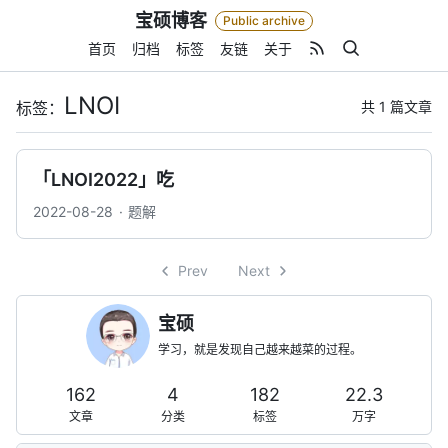
Skip
宝硕博客
Public archive
to
content
首页
归档
标签
友链
关于
LNOI
共 1 篇文章
标签：
「LNOI2022」吃
2022-08-28
题解
Prev
Next
宝硕
学习，就是发现自己越来越菜的过程。
162
4
182
22.3
文章
分类
标签
万字