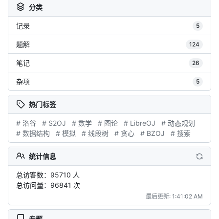
分类
记录
5
题解
124
笔记
26
杂项
5
热门标签
# 洛谷
# S2OJ
# 数学
# 图论
# LibreOJ
# 动态规划
# 数据结构
# 模拟
# 线段树
# 贪心
# BZOJ
# 搜索
统计信息
总访客数：95710 人
总访问量：96841 次
最后更新: 1:41:02 AM
专题