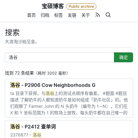
Skip
宝硕博客
Public archive
to
content
首页
归档
标签
友链
关于
搜索
大浪淘沙始见金。
确定
找到 72 条结果
（耗时 3202 毫秒）
洛谷
- P2906 Cow Neighborhoods G
ta 目录下获得，与
洛谷
上的测试点顺序有偏差。 #题面 #题目
描述 了解奶牛的人都知道奶牛是如何组成「奶牛社区」的。他
们观察了 Farmer John 的 N 头奶牛（编号为 1∼N），它们在
X 和 Y 坐标范围为 1 的牧场上放牧，每头奶牛都在自己唯一的
整数直线坐标上。 如果满足以下两个标准中的至少一个，则两
头奶牛是邻居： 两只奶牛的曼哈顿距离不超过 C，即 ∣Xi​−xi​
洛谷
- P2412 查单词
∣+∣Yi​−yi​∣≤C； 两只奶牛有共同的邻居。即存在一只奶牛
2376877 -
洛谷